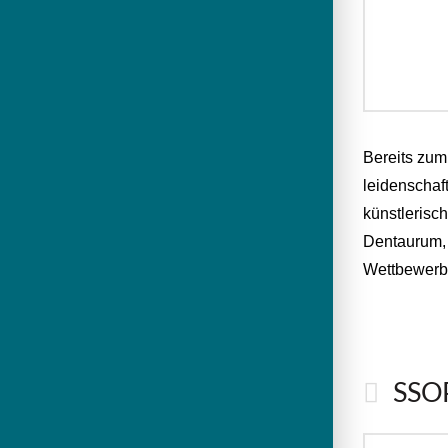
Bereits zum
leidenschaf
künstlerisc
Dentaurum, 
Wettbewerb,
SSOP