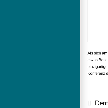
Als sich am
etwas Beson
einzigartig
Konferenz d
Dent