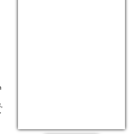
:
n
,
r