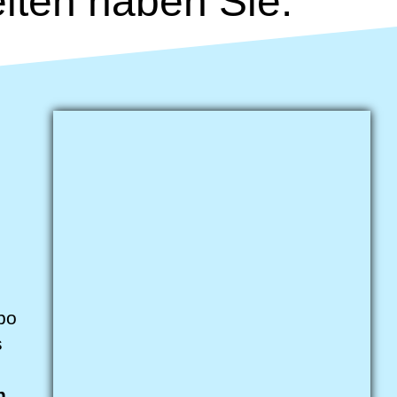
iten haben Sie:
bo
s
n