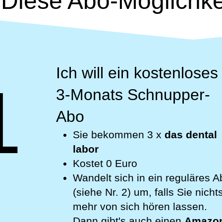
Diese Abo-Möglichke
Ich will ein kostenloses
1
3-Monats Schnupper-
Abo
Sie bekommen 3 x
das dental
labor
Kostet 0 Euro
Wandelt sich in ein reguläres A
(siehe Nr. 2) um, falls Sie nicht
mehr von sich hören lassen.
Dann gibt's auch einen
Amazo