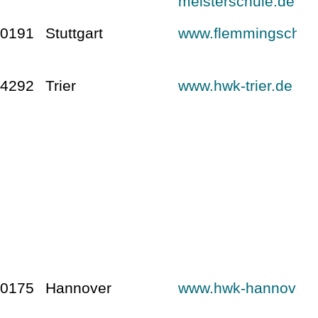
meisterschule.de
70191
Stuttgart
www.flemmingschul
54292
Trier
www.hwk-trier.de
30175
Hannover
www.hwk-hannover.