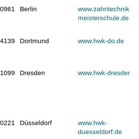
10961
Berlin
www.zahntechniker-
meisterschule.de
44139
Dortmund
www.hwk-do.de
01099
Dresden
www.hwk-dresden.d
40221
Düsseldorf
www.hwk-
duesseldorf.de