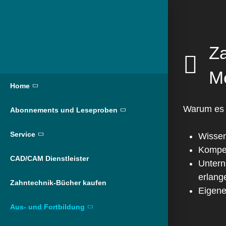
Za
M
Home
Warum es s
Abonnements und Leseproben
Service
Wissen
Kompet
CAD/CAM Dienstleister
Unter
erlang
Zahntechnik-Bücher kaufen
Eigene
Aus- und Fortbildung