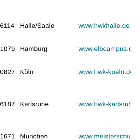
6114
Halle/Saale
www.hwkhalle.de
21079
Hamburg
www.elbcampus.de
50827
Köln
www.hwk-koeln.de
76187
Karlsruhe
www.hwk-karlsruhe.
81671
München
www.meisterschulen