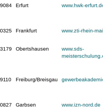
99084
Erfurt
www.hwk-erfurt.de
60325
Frankfurt
www.zti-rhein-main.
63179
Obertshausen
www.sds-
meisterschulung.de
9110
Freiburg/Breisgau
gewerbeakademie.d
30827
Garbsen
www.izn-nord.de