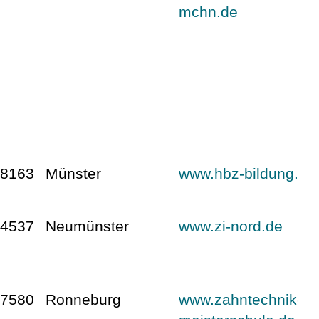
mchn.de
48163
Münster
www.hbz-bildung.de
24537
Neumünster
www.zi-nord.de
07580
Ronneburg
www.zahntechnik-