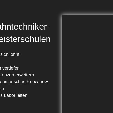
hntechniker-
eisterschulen
ich lohnt!
 vertiefen
enzen erweitern
nehmerisches Know-how
en
s Labor leiten