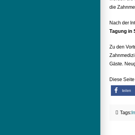
die Zahnmed
Nach der Int
Tagung in S
Zu den Vort
Zahnmedizin
Gäste. Neu
Diese Seite 
teilen
Tags:
I