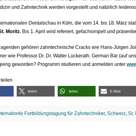
izin und Zahntechnik werden vorgestellt und natürlich leidens
ernationalen Dentalschau in Köln, die vom 14. bis 18. März statt
t. Moritz.
Bis 1. April wird referiert, gefachsimpelt und präsen
ragenden gehören zahntechnische Cracks wie Hans-Jürgen Joit
er wie Professor Dr. Dr. Walter Lückerath. German Bär (auf un
gierig geworden? Programm studieren und anmelden unter
www
teilen
teilen
teilen
E-Mail
nternationle Fortbildungstagung für Zahntechniker
,
Schweiz
,
St.