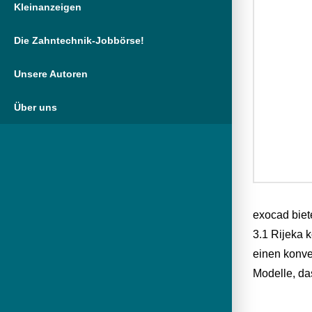
Kleinanzeigen
Die Zahntechnik-Jobbörse!
Unsere Autoren
Über uns
exocad biet
3.1 Rijeka 
einen konve
Modelle, da