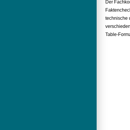
Der Fachkon
Faktencheck
technische 
verschieden
Table-Forma