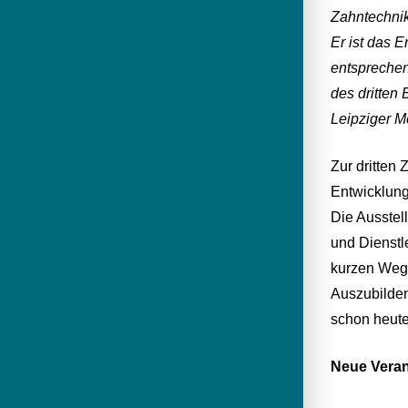
Zahntechnik
Er ist das E
entsprechen
des dritten
Leipziger M
Zur dritten
Entwicklung
Die Ausstel
und Dienstl
kurzen Wege
Auszubilden
schon heute
Neue Veran