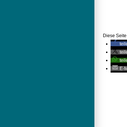
Diese Seite 
teil
teil
teil
E-M