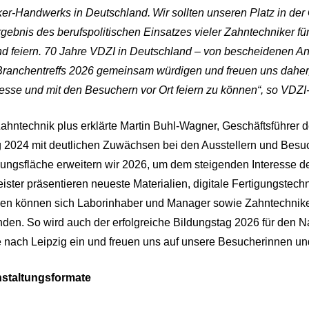
er-Handwerks in Deutschland. Wir sollten unseren Platz in der G
rgebnis des berufspolitischen Einsatzes vieler Zahntechniker fü
d feiern. 70 Jahre VDZI in Deutschland – von bescheidenen A
 Branchentreffs 2026 gemeinsam würdigen und freuen uns dahe
esse und mit den Besuchern vor Ort feiern zu können“, so VDZ
 Zahntechnik plus erklärte Martin Buhl-Wagner, Geschäftsführer 
 2024 mit deutlichen Zuwächsen bei den Ausstellern und Besu
lungsfläche erweitern wir 2026, um dem steigenden Interesse de
eister präsentieren neueste Materialien, digitale Fertigungstech
n können sich Laborinhaber und Manager sowie Zahntechniker 
den. So wird auch der erfolgreiche Bildungstag 2026 für den 
 nach Leipzig ein und freuen uns auf unsere Besucherinnen u
staltungsformate