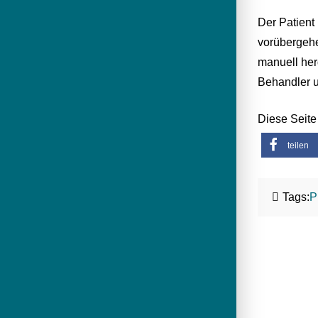
Der Patient
vorübergehe
manuell her
Behandler u
Diese Seite 
teilen
Tags:
P