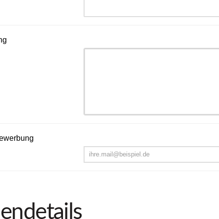
ng
 Bewerbung
endetails