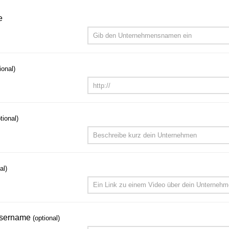
e
ional)
tional)
al)
 username
(optional)