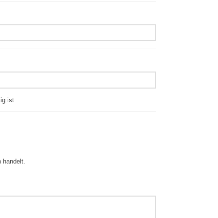
ig ist
 handelt.