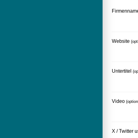
Firmennam
Website
(opt
Untertitel
(op
Video
(option
X / Twitter