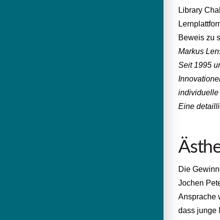
Library Cha
Lernplattfo
Beweis zu s
Markus Lensi
Seit 1995 u
Innovatione
individuell
Eine detaill
Ästhe
Die Gewinne
Jochen Pete
Ansprache w
dass junge 