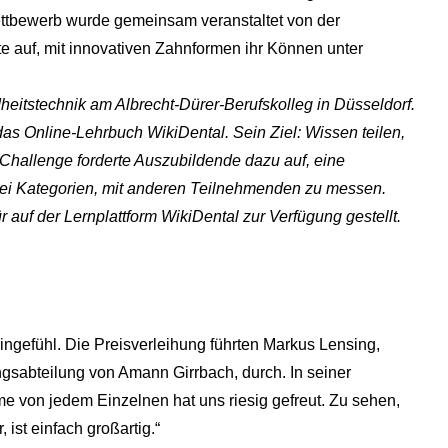
ttbewerb wurde gemeinsam veranstaltet von der
e auf, mit innovativen Zahnformen ihr Können unter
ndheitstechnik am Albrecht-Dürer-Berufskolleg in Düsseldorf.
as Online-Lehrbuch WikiDental. Sein Ziel: Wissen teilen,
 Challenge forderte Auszubildende dazu auf, eine
 drei Kategorien, mit anderen Teilnehmenden zu messen.
r auf der Lernplattform WikiDental zur Verfügung gestellt.
ngefühl. Die Preisverleihung führten Markus Lensing,
gsabteilung von Amann Girrbach, durch. In seiner
e von jedem Einzelnen hat uns riesig gefreut. Zu sehen,
ist einfach großartig.“