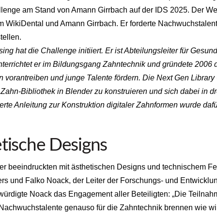
llenge am Stand von Amann Girrbach auf der IDS 2025. Der We
rm WikiDental und Amann Girrbach. Er forderte Nachwuchstalent
tellen.
ng hat die Challenge initiiert. Er ist Abteilungsleiter für Gesu
nterrichtet er im Bildungsgang Zahntechnik und gründete 2006 d
n vorantreiben und junge Talente fördern. Die Next Gen Library
e Zahn-Bibliothek in Blender zu konstruieren und sich dabei in
ierte Anleitung zur Konstruktion digitaler Zahnformen wurde dafü
tische Designs
r beeindruckten mit ästhetischen Designs und technischem Fei
rs und Falko Noack, der Leiter der Forschungs- und Entwicklun
ürdigte Noack das Engagement aller Beteiligten: „Die Teilnahm
Nachwuchstalente genauso für die Zahntechnik brennen wie wir, 