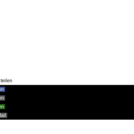
teilen
en
en
en
ail