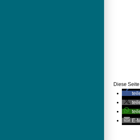
Diese Seite 
teil
teil
teil
E-M