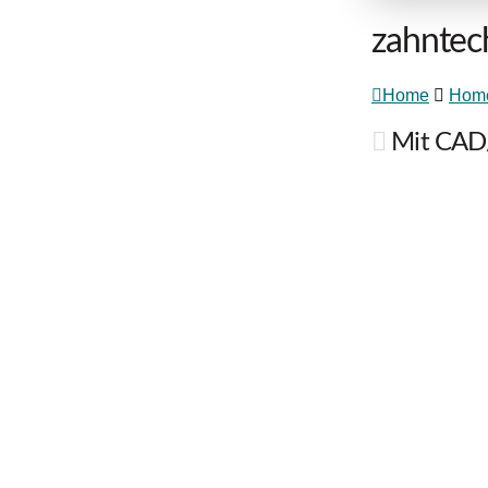
zahntec
Home
Hom
Mit CAD/