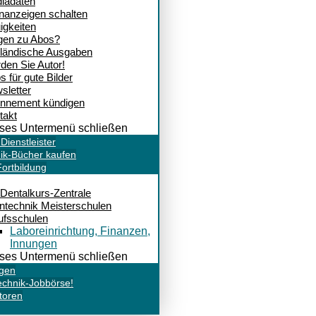
iadaten
inanzeigen schalten
igkeiten
gen zu Abos?
ländische Ausgaben
den Sie Autor!
s für gute Bilder
sletter
nnement kündigen
takt
ses Untermenü schließen
ienstleister
ik-Bücher kaufen
ortbildung
 Dentalkurs-Zentrale
ntechnik Meisterschulen
ufsschulen
Laboreinrichtung, Finanzen,
Innungen
ses Untermenü schließen
igen
echnik-Jobbörse!
toren