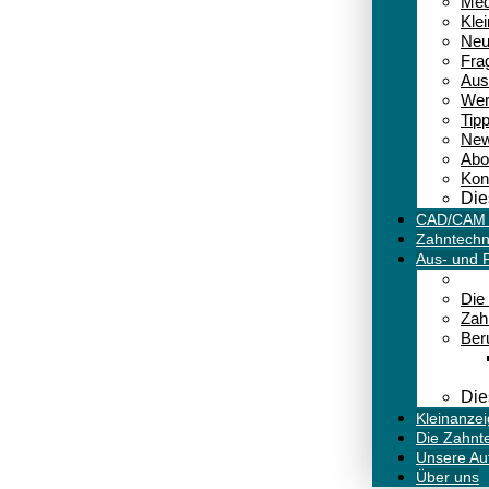
Med
Kle
Neu
Fra
Aus
Wer
Tipp
New
Abo
Kon
Die
CAD/CAM D
Zahntechn
Aus- und F
Die
Zah
Ber
Die
Kleinanze
Die Zahnt
Unsere Au
Über uns