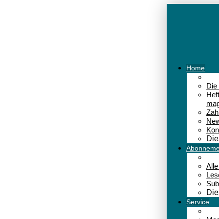
Home
Die
Hef
mag
Zah
New
Kon
Die
Abonneme
All
Les
Sub
Die
Service