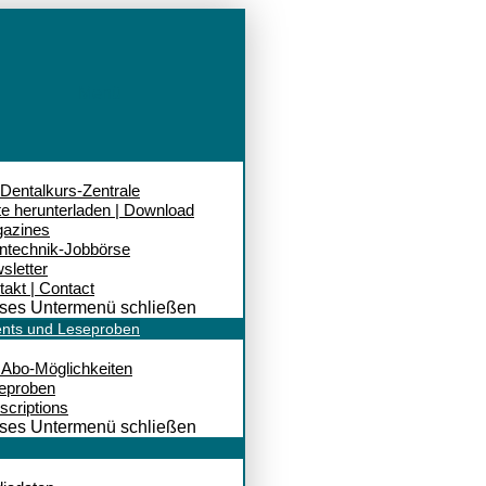
Menü
 Dentalkurs-Zentrale
te herunterladen | Download
azines
ntechnik-Jobbörse
sletter
takt | Contact
ses Untermenü schließen
nts und Leseproben
e Abo-Möglichkeiten
eproben
scriptions
ses Untermenü schließen