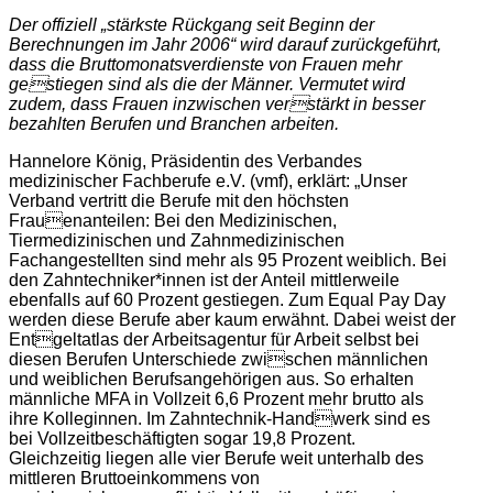
Der offiziell „stärkste Rückgang seit Beginn der
Berechnungen im Jahr 2006“ wird darauf zurückgeführt,
dass die Bruttomonatsverdienste von Frauen mehr
gestiegen sind als die der Männer. Vermutet wird
zudem, dass Frauen inzwischen verstärkt in besser
bezahlten Berufen und Branchen arbeiten.
Hannelore König, Präsidentin des Verbandes
medizinischer Fachberufe e.V. (vmf), erklärt: „Unser
Verband vertritt die Berufe mit den höchsten
Frauenanteilen: Bei den Medizinischen,
Tiermedizinischen und Zahnmedizinischen
Fachangestellten sind mehr als 95 Prozent weiblich. Bei
den Zahntechniker*innen ist der Anteil mittlerweile
ebenfalls auf 60 Prozent gestiegen. Zum Equal Pay Day
werden diese Berufe aber kaum erwähnt. Dabei weist der
Entgeltatlas der Arbeitsagentur für Arbeit selbst bei
diesen Berufen Unterschiede zwischen männlichen
und weiblichen Berufsangehörigen aus. So erhalten
männliche MFA in Vollzeit 6,6 Prozent mehr brutto als
ihre Kolleginnen. Im Zahntechnik-Handwerk sind es
bei Vollzeitbeschäftigten sogar 19,8 Prozent.
Gleichzeitig liegen alle vier Berufe weit unterhalb des
mittleren Bruttoeinkommens von