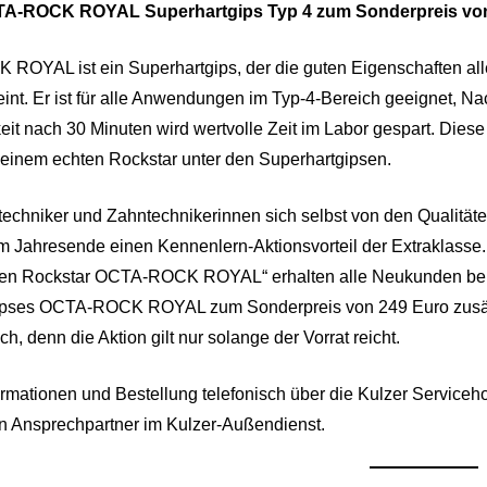
TA-ROCK ROYAL Superhartgips Typ 4 zum Sonderpreis von 
OYAL ist ein Superhartgips, der die guten Eigenschaften alle
eint. Er ist für alle Anwendungen im Typ-4-Bereich geeignet, N
eit nach 30 Minuten wird wertvolle Zeit im Labor gespart. 
 einem echten Rockstar unter den Superhartgipsen.
echniker und Zahntechnikerinnen sich selbst von den Qualität
m Jahresende einen Kennenlern-Aktionsvorteil der Extraklasse.
en Rockstar OCTA-ROCK ROYAL“ erhalten alle Neukunden bei de
pses OCTA-ROCK ROYAL zum Sonderpreis von 249 Euro zusätzli
ich, denn die Aktion gilt nur solange der Vorrat reicht.
ormationen und Bestellung telefonisch über die Kulzer Serviceh
n Ansprechpartner im Kulzer-Außendienst.