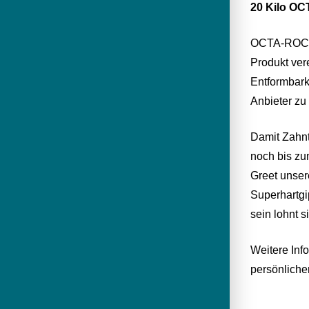
20 Kilo OC
OCTA-ROCK R
Produkt ver
Entformbark
Anbieter zu
Damit Zahnt
noch bis zu
Greet unser
Superhartgi
sein lohnt s
Weitere Inf
persönliche