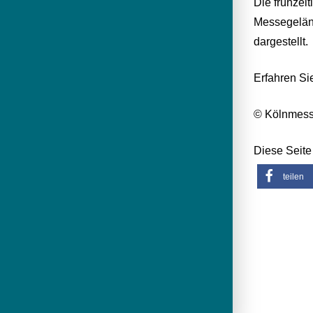
Die frühzei
Messegeländ
dargestellt.
Erfahren Si
© Kölnmes
Diese Seite 
teilen