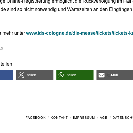
tige Online-Registrierung ermöglicht die Rückverfolgung im Fall
e sind so nicht notwendig und Wartezeiten an den Eingängen gi
e mehr unter
www.ids-cologne.de/die-messe/tickets/tickets-k
se
teilen
teilen
teilen
E-Mail
FACEBOOK
KONTAKT
IMPRESSUM
AGB
DATENSCH