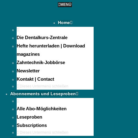
MENÜ
Home
Die Dentalkurs-Zentrale
Hefte herunterladen | Download
magazines
Zahntechnik-Jobbörse
Newsletter
Kontakt | Contact
Dieses Untermenü schließen
Abonnements und Leseproben
Alle Abo-Möglichkeiten
Leseproben
Subscriptions
Dieses Untermenü schließen