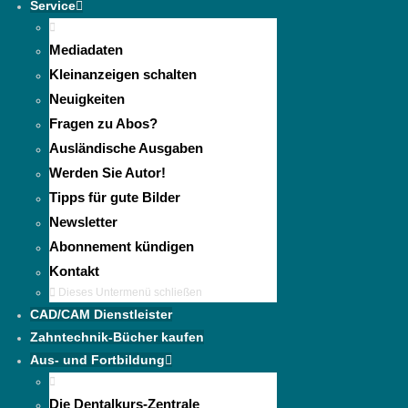
Service
Mediadaten
Kleinanzeigen schalten
Neuigkeiten
Fragen zu Abos?
Ausländische Ausgaben
Werden Sie Autor!
Tipps für gute Bilder
Newsletter
Abonnement kündigen
Kontakt
Dieses Untermenü schließen
CAD/CAM Dienstleister
Zahntechnik-Bücher kaufen
Aus- und Fortbildung
Die Dentalkurs-Zentrale