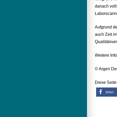
danach voll
Laborscanne
Aufgrund de
auch Zeit i
Qualitätsve
Weitere Inf
© Argen De
Diese Seite 
teilen