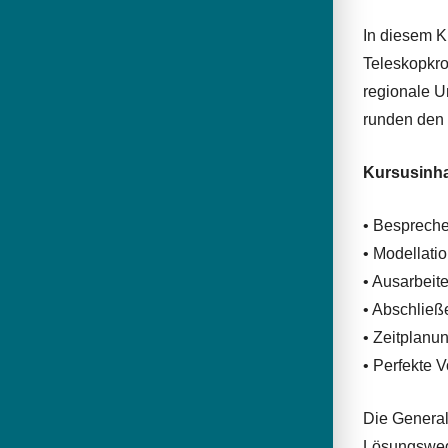
In diesem K
Teleskopkro
regionale U
runden den 
Kursusinha
• Bespreche
• Modellati
• Ausarbeit
• Abschließ
• Zeitplanu
• Perfekte 
Die General
Lösungswege