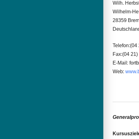
Wilh. Herb
Wilhelm-Her
28359 Bre
Deutschlan
Telefon:(04
Fax:(04 21)
E-Mail: for
Web:
www.
Generalpro
Kursusziel