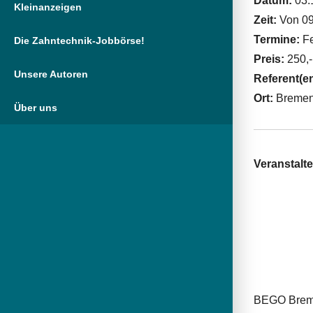
Datum:
03.
Kleinanzeigen
Zeit:
Von 09
Termine:
Fe
Die Zahntechnik-Jobbörse!
Preis:
250,-
Unsere Autoren
Referent(e
Ort:
Breme
Über uns
Veranstalte
BEGO Breme