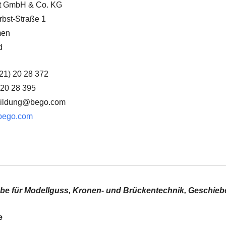
st GmbH & Co. KG
bst-Straße 1
men
d
 21) 20 28 372
 20 28 395
tbildung@bego.com
bego.com
be für Modellguss, Kronen- und Brückentechnik, Geschieb
e