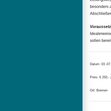
besonders a
Abschließen
Vorausset
Idealerweis
sollen berei
Datum: 03.-07
Preis: € 250,-
Ort: Bremen