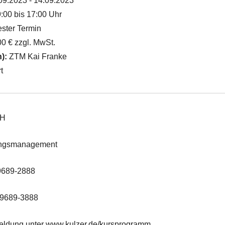
09.2023 - 14.09.2023
:00 bis 17:00 Uhr
ster Termin
0 € zzgl. MwSt.
n):
ZTM Kai Franke
t
bH
ungsmanagement
 9689-2888
 9689-3888
eldung unter www.kulzer.de/kursprogramm