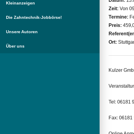
Datum:
13.
Kleinanzeigen
Zeit:
Von 09
Termine:
Fe
Die Zahntechnik-Jobbörse!
Preis:
459,0
Unsere Autoren
Referent(e
Ort:
Stuttgar
Über uns
Kulzer Gm
Veranstalt
Tel: 06181
Fax: 06181
Online Anm