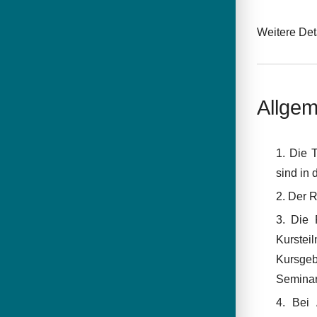
Weitere Det
Allge
Die T
sind in 
Der R
Die 
Kurstei
Kursgeb
Seminar
Bei 