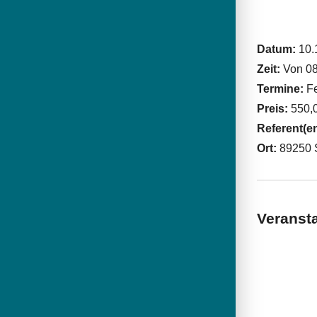
Datum:
10.
Zeit:
Von 08
Termine:
Fe
Preis:
550,
Referent(e
Ort:
89250 
Veransta