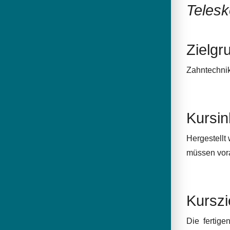
Telesk
Zielgr
Zahntechni
Kursin
Hergestellt
müssen vora
Kurszi
Die fertige