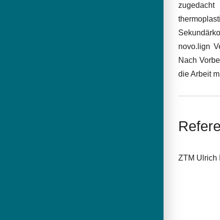
zugedacht 
thermoplas
Sekundärkon
novo.lign V
Nach Vorber
die Arbeit m
Refere
ZTM Ulrich