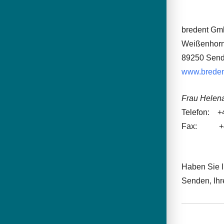
bredent Gm
Weißenhorne
89250 Sen
www.breden
Frau Helena
Telefon: +4
Fax: +49 
Haben Sie I
Senden, Ihr