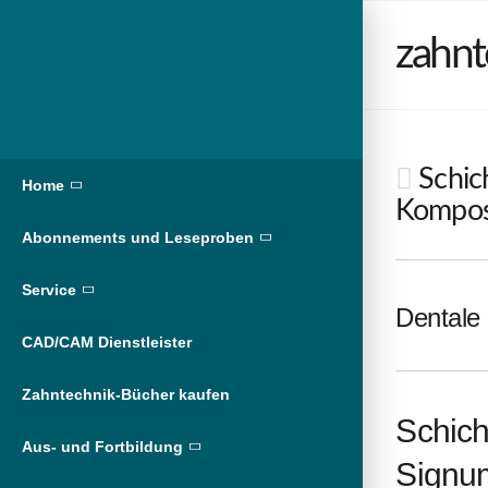
zahnt
Schic
Home
Kompos
Abonnements und Leseproben
Service
Dentale 
CAD/CAM Dienstleister
Zahntechnik-Bücher kaufen
Schich
Aus- und Fortbildung
Signu