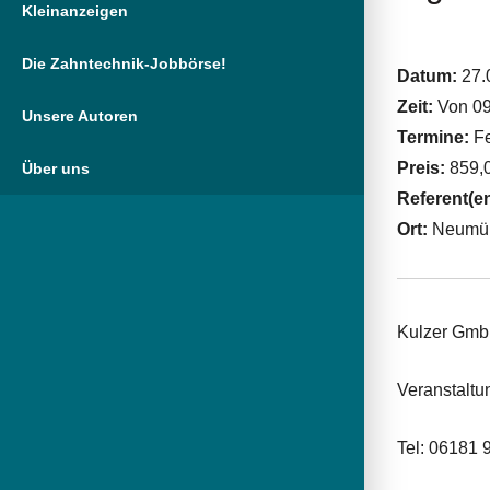
Kleinanzeigen
Die Zahntechnik-Jobbörse!
Datum:
27.
Zeit:
Von 09
Unsere Autoren
Termine:
Fe
Preis:
859,0
Über uns
Referent(e
Ort:
Neumün
Kulzer Gm
Veranstalt
Tel: 06181