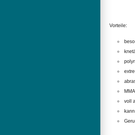
Vorteile:
beso
knet
polym
extr
abra
MMA- 
voll 
kann
Geru