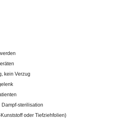
 werden
geräten
g, kein Verzug
gelenk
atienten
 Dampf-sterilisation
nststoff oder Tiefziehfolien)