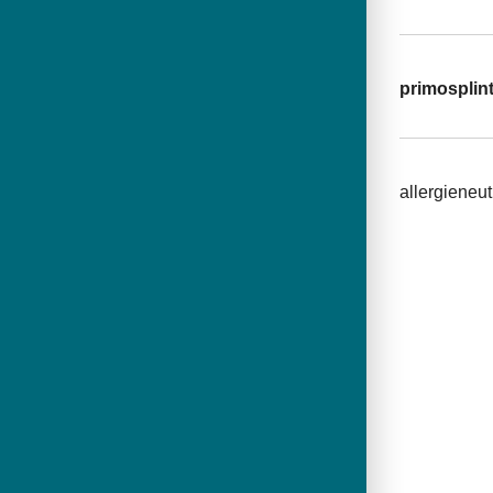
primosplin
allergieneu