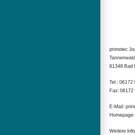
primotec J
Tannenwald
61348 Bad
Tel.: 06172
Fax: 06172
E-Mail: pr
Homepage:
Weitere Inf