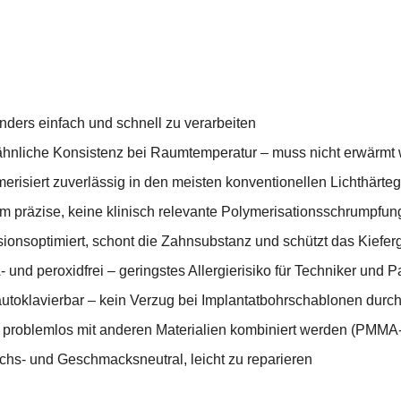
nders einfach und schnell zu verarbeiten
ähnliche Konsistenz bei Raumtemperatur – muss nicht erwärmt
erisiert zuverlässig in den meisten konventionellen Lichthärte
em präzise, keine klinisch relevante Polymerisationsschrumpfun
sionsoptimiert, schont die Zahnsubstanz und schützt das Kiefer
und peroxidfrei – geringstes Allergierisiko für Techniker und P
autoklavierbar – kein Verzug bei Implantatbohrschablonen durch
 problemlos mit anderen Materialien kombiniert werden (PMMA-Ku
chs- und Geschmacksneutral, leicht zu reparieren