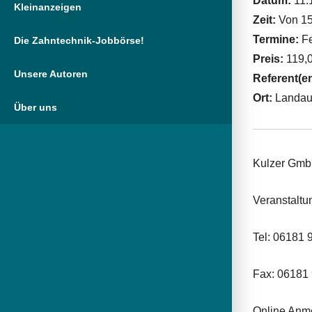
Datum:
11.
Kleinanzeigen
Zeit:
Von 15
Termine:
Fe
Die Zahntechnik-Jobbörse!
Preis:
119,0
Unsere Autoren
Referent(e
Ort:
Landa
Über uns
Kulzer Gm
Veranstalt
Tel: 06181
Fax: 06181
Online Anm