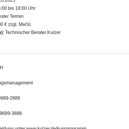
10.2023
:00 bis 18:00 Uhr
ster Termin
0 € zzgl. MwSt.
n):
Technischer Berater Kulzer
u
bH
ungsmanagement
 9689-2888
 9689-3888
eldung unter www.kulzer.de/kursprogramm