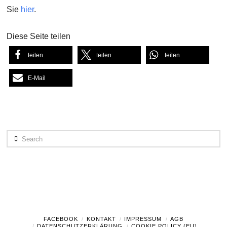
Sie
hier
.
Diese Seite teilen
teilen
teilen
teilen
E-Mail
Search
FACEBOOK
KONTAKT
IMPRESSUM
AGB
DATENSCHUTZERKLÄRUNG
COOKIE POLICY (EU)