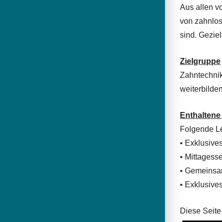
Aus allen v
von zahnlo
sind. Gezie
Zielgruppe
Zahntechnik
weiterbilde
Enthaltene 
Folgende Le
• Exklusive
• Mittagess
• Gemeins
• Exklusives
Diese Seite 