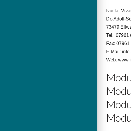
Ivoclar Vi
Dr.-Adolf-Sc
73479 Ellw
Tel.: 07961
Fax: 07961
E-Mail: inf
Web: www.i
Modul
Modul
Modul
Modul