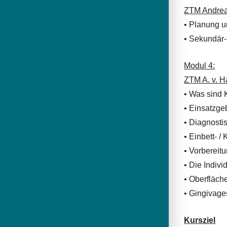
ZTM Andrea
• Planung u
• Sekundär- 
Modul 4:
ZTM A. v. 
• Was sind 
• Einsatzge
• Diagnost
• Einbett- 
• Vorbereitu
• Die Indiv
• Oberfläch
• Gingivage
Kursziel