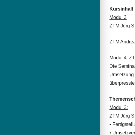
Kursinhalt
Modul 3
ZTM Jürg S
ZTM Andrea
Modul 4: ZT
Die Seminar
Umsetzung d
überpresste
Themensc
Modul 3:
ZTM Jürg S
• Fertigstel
• Umsetzver