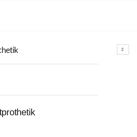
Search
hetik
prothetik