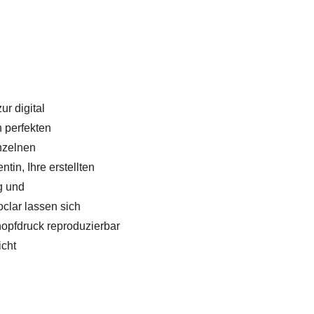
r digital
en perfekten
inzelnen
tin, Ihre erstellten
g und
clar lassen sich
Knopfdruck reproduzierbar
icht