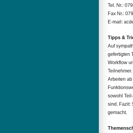
Tel. Nr.: 07
Fax Nr.: 07
E-mail: ac
Tipps & Tr
Auf sympath
gefertigten 
Workflow un
Teilnehmer. 
Arbeiten ab
Funktionswe
sowohl Teil
sind. Fazit:
gemacht.
Themensc