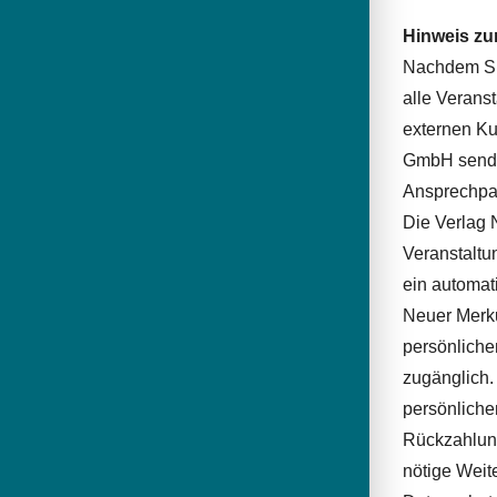
Hinweis zu
Nachdem Sie
alle Verans
externen Ku
GmbH sendet
Ansprechpar
Die Verlag 
Veranstaltu
ein automat
Neuer Merku
persönliche
zugänglich.
persönliche
Rückzahlung
nötige Weit