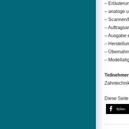
– Erläuteru
– analoge u
– Scannen/I
– Auftragsa
– Ausgabe e
– Herstellu
– Übernahme
– Modellali
Teilnehmer
Zahntechnik
Diese Seite 
teilen