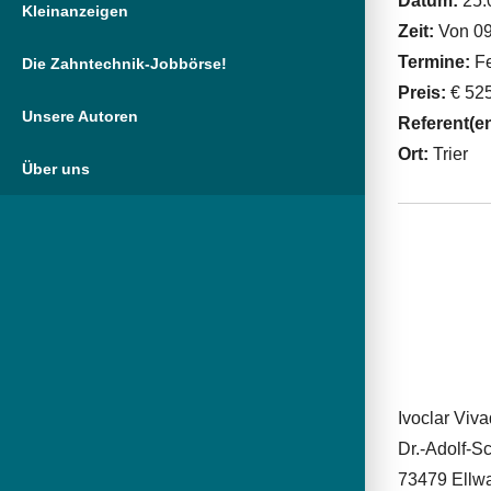
Datum:
25.
Kleinanzeigen
Zeit:
Von 09
Termine:
Fe
Die Zahntechnik-Jobbörse!
Preis:
€ 525
Unsere Autoren
Referent(e
Ort:
Trier
Über uns
Ivoclar Vi
Dr.-Adolf-Sc
73479 Ellw