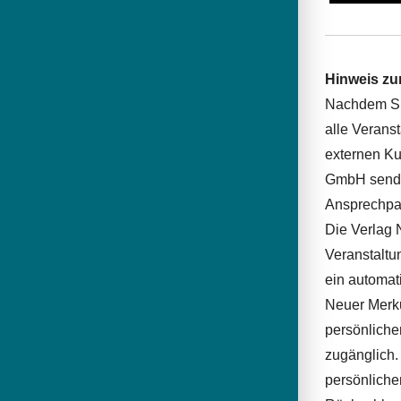
Hinweis zu
Nachdem Sie
alle Verans
externen Ku
GmbH sendet
Ansprechpar
Die Verlag 
Veranstaltu
ein automat
Neuer Merku
persönliche
zugänglich.
persönliche