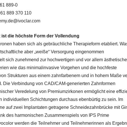
961 889-0
961 889 370 110
demy.de@ivoclar.com
t ist die höchste Form der Vollendung
Kronen haben sich als gebräuchliche Therapieform etabliert. W
irtschaftliche aber „weiße“ Versorgung eingenommen
kelt sich zunehmend zur hochwertigen und vor allem ästhetisch
erien wie das minimalinvasive Vorgehen und die hochfeste
von Strukturen aus einem zahnfarbenem und in hohem Maße vert
d. Die Verbindung von CAD/CAM-generierten Zahnformen
nischer Veredelung von Premiumzirkonen ermöglicht eine effizi
 individuellen Schichtungen durchaus ebenbürtig zu sein. Im
ine auf zwei Implantaten getragene Schneidezahnbrücke mit Gin
 Dank des harmonischen Zusammenspiels von IPS Prime
vocolor werden die Teilnehmer und Teilnehmerinnen als Ergebni