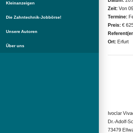
Datum:
20.
Kleinanzeigen
Zeit:
Von 09
Termine:
Fe
Die Zahntechnik-Jobbörse!
Preis:
€ 625
Unsere Autoren
Referent(e
Ort:
Erfurt
Über uns
Ivoclar Vi
Dr.-Adolf-Sc
73479 Ellw