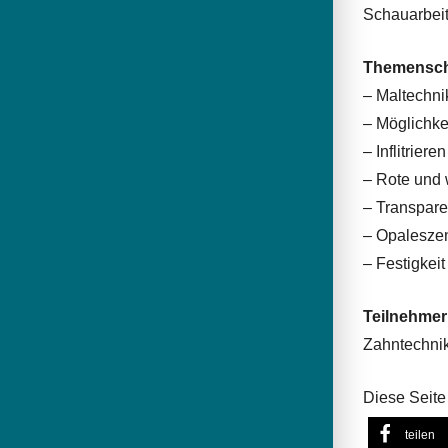
Schauarbeit
Themensc
– Maltechni
– Möglichke
– Inflitrieren
– Rote und 
– Transpar
– Opalesze
– Festigkeit
Teilnehmer
Zahntechnik
Diese Seite 
teilen