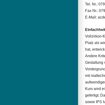
Tel. Nr.: 07
Fax Nr.: 07
E-Mail: ac
Einfachhei
Vollzirkon-
Platz als w
hat, entwic
Andere Krit
Gestaltung 
Vordergrun
mit maltech
aufwendigen
Kurs wird e
gefertigt.
sowie IPS I