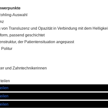
hwerpunkte
Rohling-Auswahl
enz
 von Transluzenz und Opazität in Verbindung mit dem Helligkei
form, passend geschichtet
enstruktur, der Patientensituation angepasst
 Politur
ker und Zahntechnikerinnen
teilen
teilen
teilen
teilen