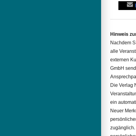
Hinweis zu
Nachdem Sie
alle Verans
externen Ku
GmbH sendet
Ansprechpar
Die Verlag 
Veranstaltu
ein automat
Neuer Merku
persönliche
zugänglich.