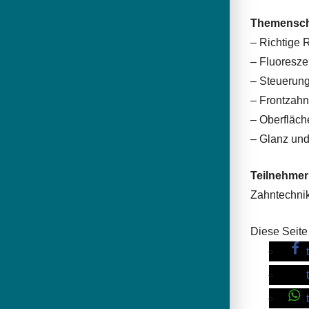
Themensc
– Richtige 
– Fluoresz
– Steuerung
– Frontzahn
– Oberfläch
– Glanz und
Teilnehmer
Zahntechni
Diese Seite 