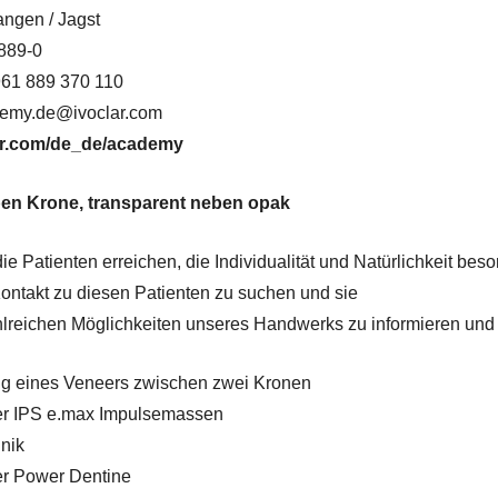
ngen / Jagst
 889-0
961 889 370 110
demy.de@ivoclar.com
ar.com/de_de/academy
en Krone, transparent neben opak
die Patienten erreichen, die Individualität und Natürlichkeit be
Kontakt zu diesen Patienten zu suchen und sie
hlreichen Möglichkeiten unseres Handwerks zu informieren und 
ng eines Veneers zwischen zwei Kronen
der IPS e.max Impulsemassen
nik
er Power Dentine