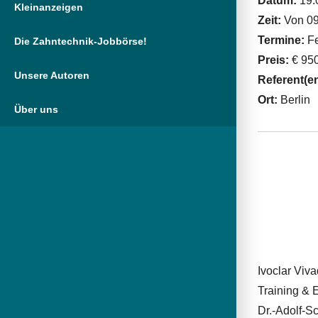
Datum:
19.
Kleinanzeigen
Zeit:
Von 09
Termine:
Fe
Die Zahntechnik-Jobbörse!
Preis:
€ 950
Unsere Autoren
Referent(e
Ort:
Berlin
Über uns
Ivoclar Vi
Training & 
Dr.-Adolf-Sc