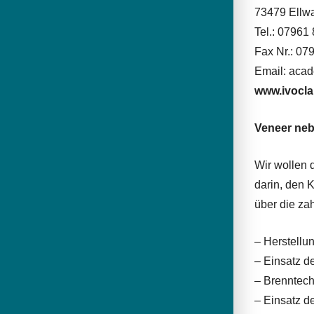
73479 Ellwa
Tel.: 07961
Fax Nr.: 07
Email: aca
www.ivocl
Veneer neb
Wir wollen 
darin, den 
über die za
– Herstellu
– Einsatz 
– Brenntech
– Einsatz d