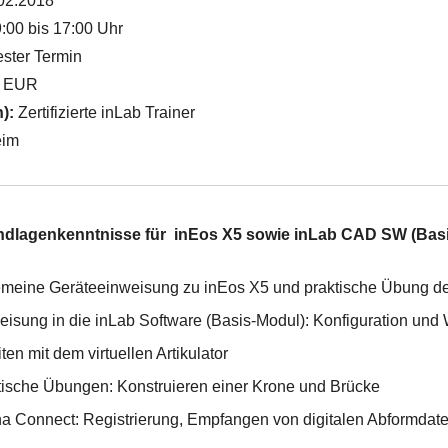
02.2018
:00 bis 17:00 Uhr
ster Termin
- EUR
n):
Zertifizierte inLab Trainer
eim
ndlagenkenntnisse für inEos X5 sowie inLab CAD SW (Bas
emeine Geräteeinweisung zu inEos X5 und praktische Übung d
eisung in die inLab Software (Basis-Modul): Konfiguration un
ten mit dem virtuellen Artikulator
tische Übungen: Konstruieren einer Krone und Brücke
na Connect: Registrierung, Empfangen von digitalen Abformdat