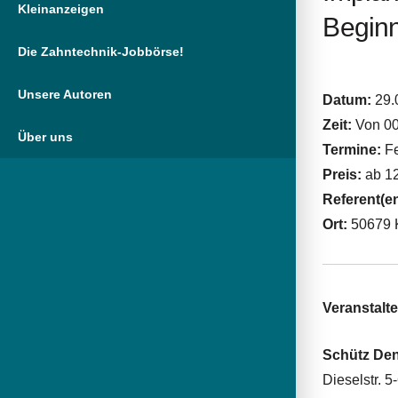
Kleinanzeigen
Begin
Die Zahntechnik-Jobbörse!
Unsere Autoren
Datum:
29.
Zeit:
Von 00
Über uns
Termine:
Fe
Preis:
ab 12
Referent(e
Ort:
50679 
Veranstalte
Schütz De
Dieselstr. 5