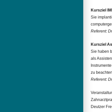
Kursziel I
Sie implant
computerges
Referent: D
Kursziel A
Sie haben b
als Assiste
Instrumente
zu beachten
Referent: Dr
Veranstaltu
Zahnarztpra
Deutzer Fre