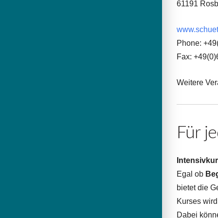
61191 Ros
www.schuet
Phone: +49
Fax: +49(0
Weitere Ver
Für je
Intensivku
Egal ob
Beg
bietet die 
Kurses wird
Dabei könne