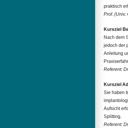
praktisch er
Prof. (Univ.
Kursziel B
Nach dem St
jedoch der p
Anleitung u
Praxiserfah
Referent: Dr
Kursziel A
Sie haben b
implantolog
Aufsicht erf
Splitting.
Referent: Dr