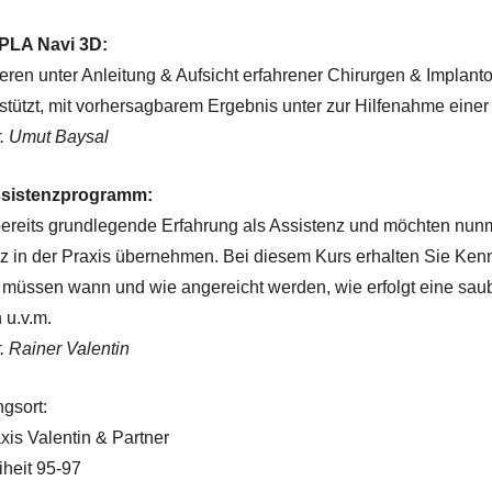
MPLA Navi 3D:
ieren unter Anleitung & Aufsicht erfahrener Chirurgen & Implant
tützt, mit vorhersagbarem Ergebnis unter zur Hilfenahme einer
r. Umut Baysal
ssistenzprogramm:
ereits grundlegende Erfahrung als Assistenz und möchten nunm
nz in der Praxis übernehmen. Bei diesem Kurs erhalten Sie Ken
 müssen wann und wie angereicht werden, wie erfolgt eine saub
 u.v.m.
. Rainer Valentin
ngsort:
xis Valentin & Partner
iheit 95-97