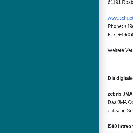
61191 Ros
www.schuet
Phone: +49
Fax: +49(0
Weitere Ver
Die digita
zebris JMA
Das JMA Opt
optische Se
i500 Intrao