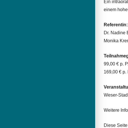
Ein intraora
einem hohen
Referentin:
Dr. Nadine
Monika Kre
Teilnahme
99,00 € p. P
169,00 € p.
Veranstalt
Weser-Stadi
Weitere Inf
Diese Seite 