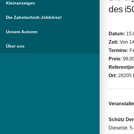
Kleinanzeigen
des i5
Die Zahntechnik-Jobbörse!
Unsere Autoren
Datum:
15.
Zeit:
Von 14
Über uns
Termine:
Fe
Preis:
99,00
Referent(e
Ort:
28205 
Veranstalte
Schütz De
Dieselstr. 5