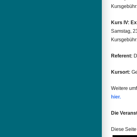
Kursgebühr:
Kurs IV: E
Samstag, 23
Kursgebühr:
Referent:
D
Kursort:
Ge
Weitere um
hier.
Die Veranst
Diese Seite 