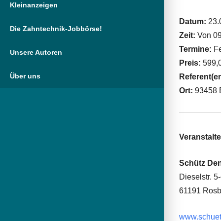
Kleinanzeigen
Datum:
23.
Die Zahntechnik-Jobbörse!
Zeit:
Von 09
Termine:
Fe
Unsere Autoren
Preis:
599,0
Über uns
Referent(e
Ort:
93458 
Veranstalte
Schütz De
Dieselstr. 5
61191 Ros
www.schuet