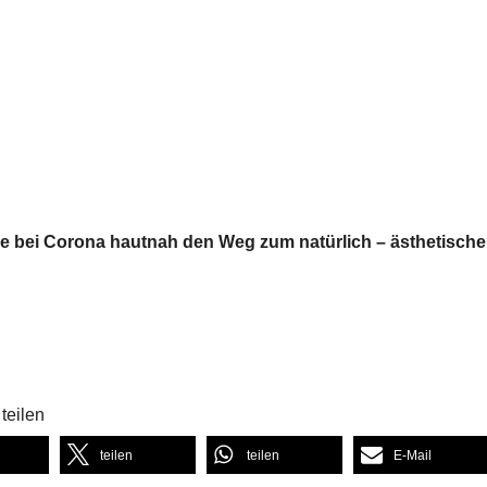
ie bei Corona hautnah den Weg zum natürlich – ästhetisch
teilen
teilen
teilen
E-Mail