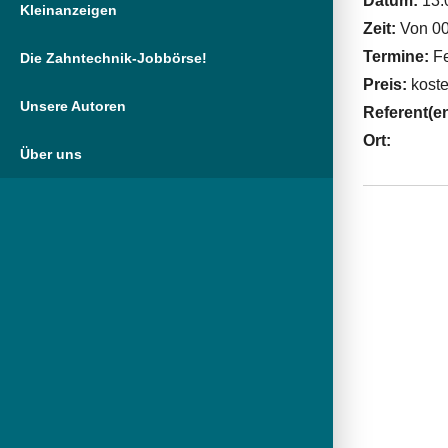
Datum:
13.
Kleinanzeigen
Zeit:
Von 00
Termine:
Fe
Die Zahntechnik-Jobbörse!
Preis:
koste
Unsere Autoren
Referent(e
Ort:
Über uns