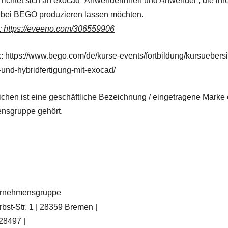
 richtet sich an exocad* Anwenderinnen und Anwender , die i
 bei BEGO produzieren lassen möchten.
: https://eveeno.com/306559906
k: https://www.bego.com/de/kurse-events/fortbildung/kursuebersi
und-hybridfertigung-mit-exocad/
ichen ist eine geschäftliche Bezeichnung / eingetragene Mark
nsgruppe gehört.
rnehmensgruppe
bst-Str. 1 | 28359 Bremen |
028497 |