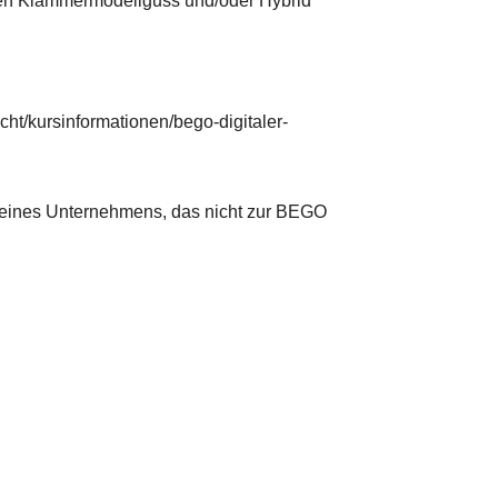
hren Klammermodellguss und/oder Hybrid
cht/kursinformationen/bego-digitaler-
e eines Unternehmens, das nicht zur BEGO