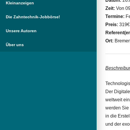
Datum:
26.
Kleinanzeigen
Zeit:
Von 09
Termine:
Fe
Die Zahntechnik-Jobbörse!
Preis:
319€
Unsere Autoren
Referent(e
Ort:
Breme
Über uns
Beschreibu
Technologis
Der Digital
weltweit ei
werden Sie 
in die Erst
und der exo