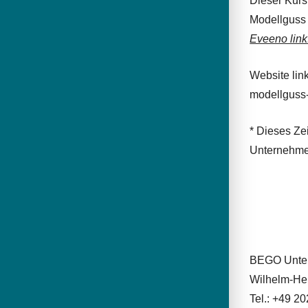
Dieser Kurs
Modellguss
Eveeno link
Website lin
modellguss-
* Dieses Ze
Unternehme
BEGO Unte
Wilhelm-Her
Tel.: +49 2