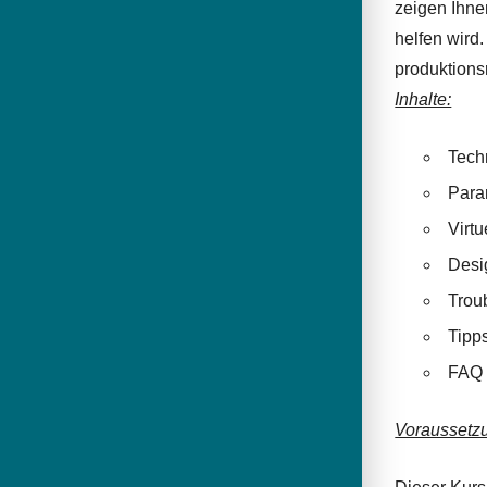
zeigen Ihne
helfen wird
produktions
Inhalte:
Tech
Para
Virtu
Desi
Trou
Tipp
FAQ
Voraussetz