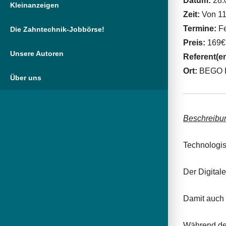
Datum:
28.
Kleinanzeigen
Zeit:
Von 11
Termine:
Fe
Die Zahntechnik-Jobbörse!
Preis:
169€
Unsere Autoren
Referent(e
Ort:
BEGO L
Über uns
Beschreibu
Technologis
Der Digital
Damit auch S
Während des