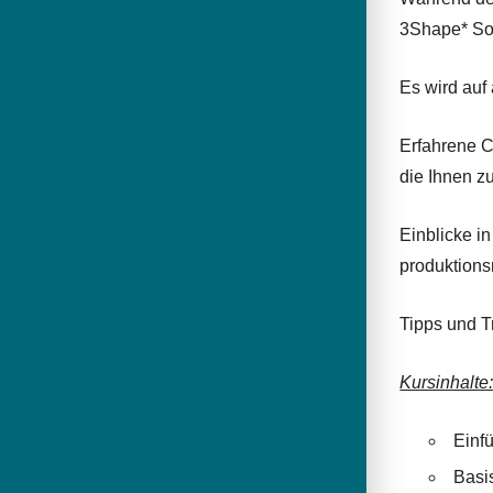
3Shape* So
Es wird auf
Erfahrene C
die Ihnen z
Einblicke i
produktions
Tipps und T
Kursinhalte
Einf
Basi