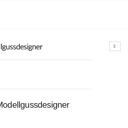
Search
lgussdesigner
Modellgussdesigner