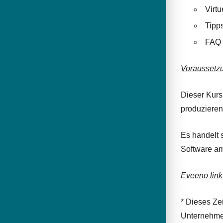
Virtu
Tipp
FAQ
Voraussetz
Dieser Kurs
produzieren
Es handelt s
Software am
Eveeno link
* Dieses Ze
Unternehme