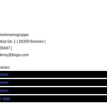
rnehmensgruppe
bst-Str. 1 | 28359 Bremen |
028497 |
cademy@bego.com
teilen
teilen
teilen
teilen
E-Mail