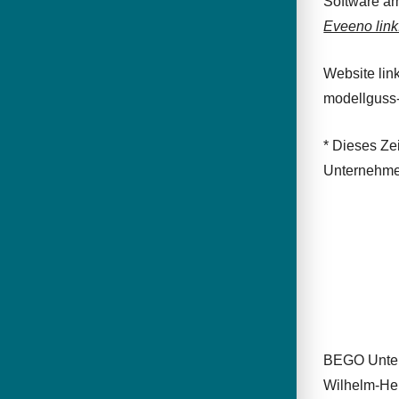
Software am
Eveeno link
Website lin
modellguss-
* Dieses Ze
Unternehme
BEGO Unte
Wilhelm-Her