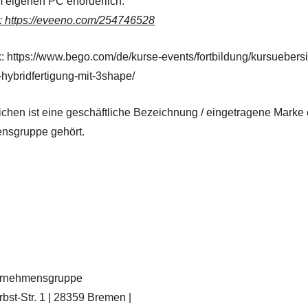
 eigenen PC erforderlich.
: https://eveeno.com/254746528
k: https://www.bego.com/de/kurse-events/fortbildung/kursueber
hybridfertigung-mit-3shape/
ichen ist eine geschäftliche Bezeichnung / eingetragene Mark
nsgruppe gehört.
rnehmensgruppe
bst-Str. 1 | 28359 Bremen |