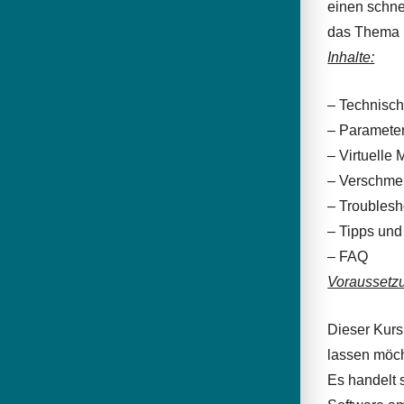
einen schne
das Thema M
Inhalte:
– Technisc
– Parameter
– Virtuelle 
– Verschmel
– Troublesh
– Tipps und
– FAQ
Voraussetz
Dieser Kurs
lassen möc
Es handelt s