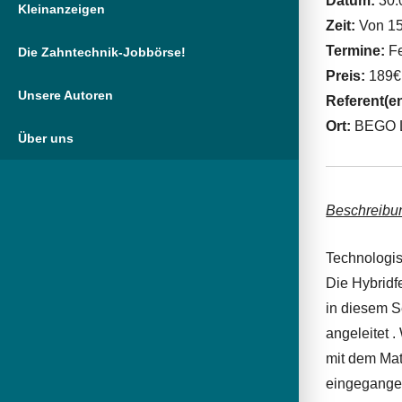
Datum:
30.
Kleinanzeigen
Zeit:
Von 15
Termine:
Fe
Die Zahntechnik-Jobbörse!
Preis:
189€
Unsere Autoren
Referent(e
Ort:
BEGO L
Über uns
Beschreibu
Technologis
Die Hybridf
in diesem S
angeleitet 
mit dem Ma
eingegangen