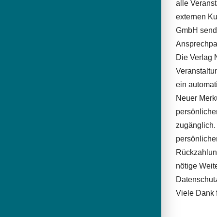
alle Verans
externen Ku
GmbH sendet
Ansprechpar
Die Verlag 
Veranstaltu
ein automat
Neuer Merku
persönliche
zugänglich.
persönliche
Rückzahlung
nötige Weit
Datenschutz
Viele Dank 