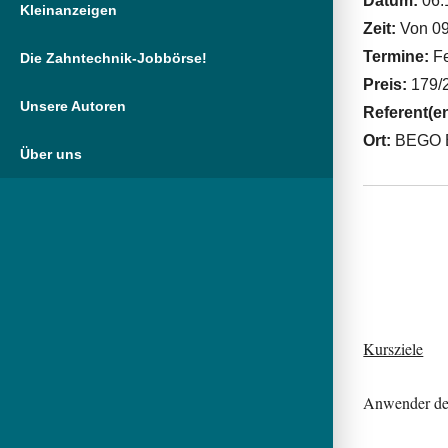
Datum:
06.
Kleinanzeigen
Zeit:
Von 09
Termine:
Fe
Die Zahntechnik-Jobbörse!
Preis:
179/2
Unsere Autoren
Referent(e
Ort:
BEGO 
Über uns
Kursziele
Anwender der