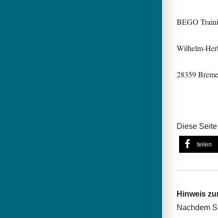
BEGO Traini
Wilhelm-Herb
28359 Brem
Diese Seite 
teilen
Hinweis zu
Nachdem Sie