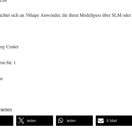
richtet sich an 3Shape Anwender, die ihren Modellguss über SLM ode
ng Center
st-Str. 1
en
teilen
teilen
teilen
E-Mail