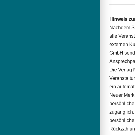
Hinweis zu
Nachdem Sie
alle Verans
externen Ku
GmbH sendet
Ansprechpar
Die Verlag 
Veranstaltu
ein automat
Neuer Merku
persönliche
zugänglich.
persönliche
Rückzahlung