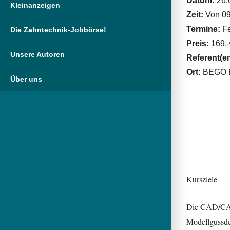
Datum:
26.
Kleinanzeigen
Zeit:
Von 09
Termine:
Fe
Die Zahntechnik-Jobbörse!
Preis:
169,-
Unsere Autoren
Referent(e
Ort:
BEGO 
Über uns
Kursziele
Die CAD/CAM
Modellgussde