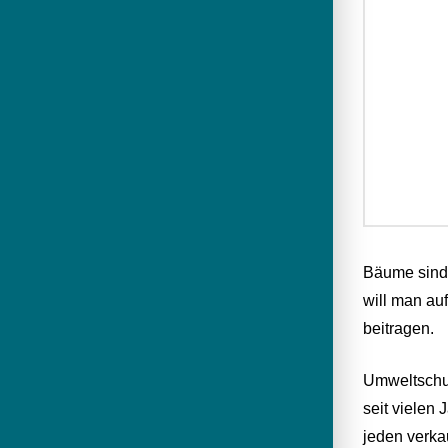
Bäume sind 
will man a
beitragen.
Umweltschut
seit vielen
jeden verka