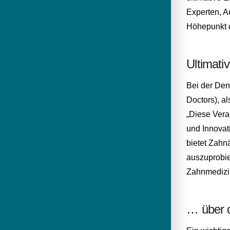
Experten, A
Höhepunkt 
Ultimati
Bei der Den
Doctors), al
„Diese Vera
und Innovat
bietet Zahn
auszuprobie
Zahnmedizi
… über 