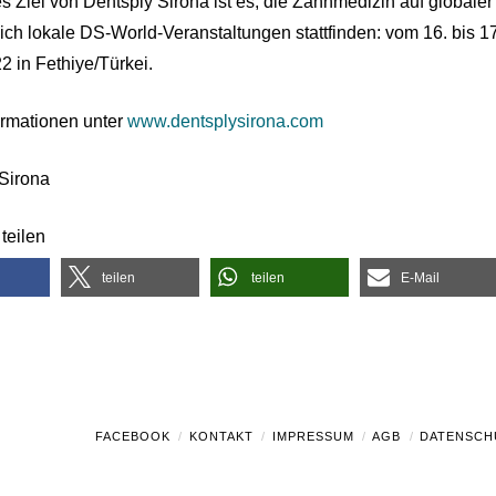
es Ziel von Dentsply Sirona ist es, die Zahnmedizin auf global
lich lokale DS-World-Veranstaltungen stattfinden: vom 16. bis 
2 in Fethiye/Türkei.
ormationen unter
www.dentsplysirona.com
Sirona
teilen
teilen
teilen
E-Mail
FACEBOOK
KONTAKT
IMPRESSUM
AGB
DATENSCH