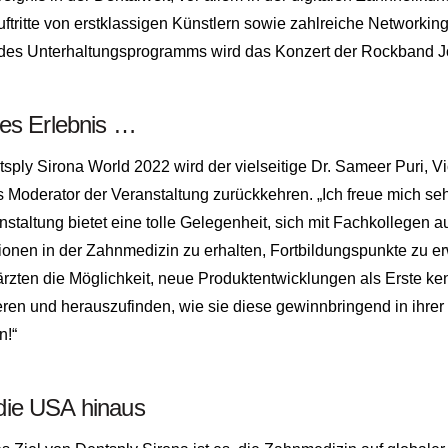
uftritte von erstklassigen Künstlern sowie zahlreiche Networki
des Unterhaltungsprogramms wird das Konzert der Rockband J
ves Erlebnis …
tsply Sirona World 2022 wird der vielseitige Dr. Sameer Puri, 
s Moderator der Veranstaltung zurückkehren. „Ich freue mich seh
nstaltung bietet eine tolle Gelegenheit, sich mit Fachkolleg
ionen in der Zahnmedizin zu erhalten, Fortbildungspunkte zu e
ärzten die Möglichkeit, neue Produktentwicklungen als Erste 
ren und herauszufinden, wie sie diese gewinnbringend in ihrer P
n!“
die USA hinaus