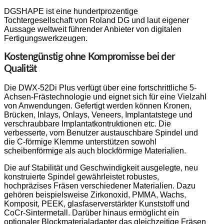
DGSHAPE ist eine hundertprozentige
Tochtergesellschaft von Roland DG und laut eigener
Aussage weltweit führender Anbieter von digitalen
Fertigungswerkzeugen.
Kostengünstig ohne Kompromisse bei der
Qualität
Die DWX-52Di Plus verfügt über eine fortschrittliche 5-
Achsen-Frästechnologie und eignet sich für eine Vielzahl
von Anwendungen. Gefertigt werden können Kronen,
Brücken, Inlays, Onlays, Veneers, Implantatstege und
verschraubbare Implantatkontruktionen etc. Die
verbesserte, vom Benutzer austauschbare Spindel und
die C-förmige Klemme unterstützen sowohl
scheibenförmige als auch blockförmige Materialien.
Die auf Stabilität und Geschwindigkeit ausgelegte, neu
konstruierte Spindel gewährleistet robustes,
hochpräzises Fräsen verschiedener Materialien. Dazu
gehören beispielsweise Zirkonoxid, PMMA, Wachs,
Komposit, PEEK, glasfaserverstärkter Kunststoff und
CoCr-Sintermetall. Darüber hinaus ermöglicht ein
optionaler Blockmaterialadapter das gleichzeitige Fräsen