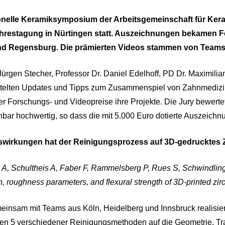
ionelle Keramiksymposium der Arbeitsgemeinschaft für Kera
hrestagung in Nürtingen statt. Auszeichnungen bekamen F
d Regensburg. Die prämierten Videos stammen von Teams d
rgen Stecher, Professor Dr. Daniel Edelhoff, PD Dr. Maximili
ittelten Updates und Tipps zum Zusammenspiel von Zahnmedizin
r Forschungs- und Videopreise ihre Projekte. Die Jury bewert
hbar hochwertig, so dass die mit 5.000 Euro dotierte Auszeichnu
wirkungen hat der Reinigungsprozess auf 3D-gedrucktes 
A, Schultheis A, Faber F, Rammelsberg P, Rues S, Schwindlin
, roughness parameters, and flexural strength of 3D-printed zir
meinsam mit Teams aus Köln, Heidelberg und Innsbruck realisier
n 5 verschiedener Reinigungsmethoden auf die Geometrie, Tra