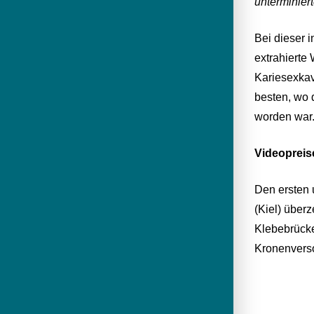
unterminier
Bei dieser 
extrahierte 
Kariesexkav
besten, wo 
worden war
Videopreis
Den ersten 
(Kiel) überz
Klebebrücke
Kronenverso