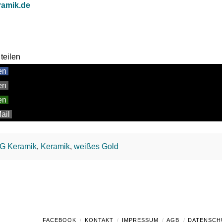
ramik.de
teilen
en
en
en
ail
G Keramik
,
Keramik
,
weißes Gold
FACEBOOK
KONTAKT
IMPRESSUM
AGB
DATENSCH