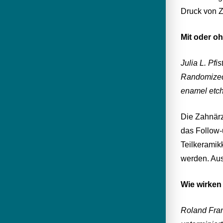
Druck von Z
Mit oder o
Julia L. Pfi
Randomized c
enamel etchi
Die Zahnärz
das Follow-
Teilkeramik
werden. Aus
Wie wirken
Roland Fran