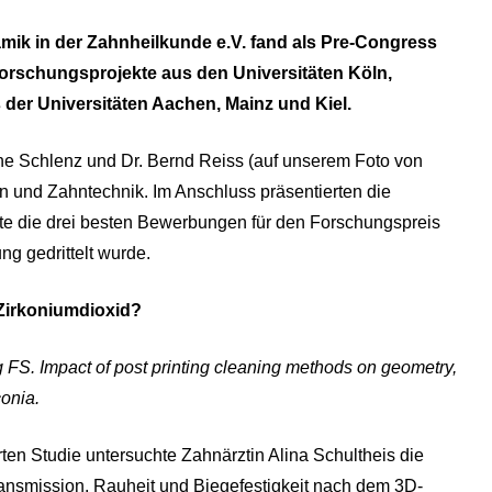
mik in der Zahnheilkunde e.V. fand als Pre-Congress
orschungsprojekte aus den Universitäten Köln,
er Universitäten Aachen, Mainz und Kiel.
ane Schlenz und Dr. Bernd Reiss (auf unserem Foto von
 und Zahntechnik. Im Anschluss präsentierten die
ete die drei besten Bewerbungen für den Forschungspreis
ng gedrittelt wurde.
Zirkoniumdioxid?
g FS.
Impact of post printing cleaning methods on geometry,
conia.
ten Studie untersuchte Zahnärztin Alina Schultheis die
nsmission, Rauheit und Biegefestigkeit nach dem 3D-