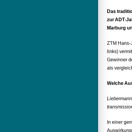
Das tradit
zur ADT-Ja
Marburg un
ZTM Hans-Jü
links) verm
Gewinner de
als vergleic
Welche Aus
Liebermann 
transmission
In einer ge
Auswirkunge