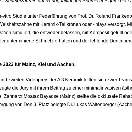
ter Schmelzareale auf Randqualität und Schmelzintegrität bei 
in-vitro Studie unter Federführung von Prof. Dr. Roland Frank
Weisheitszähne mit Keramik-Teilkronen oder -Inlays versorgt. Mit
ation simuliert, die entweder belassen, mit Komposit gefüllt ode
der unterminierte Schmelz erhalten und der fehlende Dentinber
.
e 2023 für Mainz, Kiel und Aachen.
und zweiten Videopreis der AG Keramik teilten sich zwei Teams 
eugte die Jury mit ihrem Beitrag zu einer minimalinvasiven ästh
. Zahnarzt Moataz Bayadse (Mainz) stellte die okklusale Rehabi
rgung vor. Den 3. Platz belegte Dr. Lukas Waltenberger (Aach