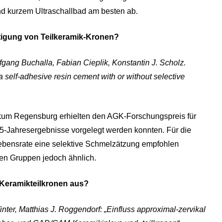
nd kurzem Ultraschallbad am besten ab.
stigung von Teilkeramik-Kronen?
olfgang Buchalla, Fabian Cieplik, Konstantin J. Scholz.
a self-adhesive resin cement with or without selective
inikum Regensburg erhielten den AGK-Forschungspreis für
 15-Jahresergebnisse vorgelegt werden konnten. Für die
ebensrate eine selektive Schmelzätzung empfohlen
iden Gruppen jedoch ähnlich.
 Keramikteilkronen aus?
nter, Matthias J. Roggendorf: „Einfluss approximal-zervikal