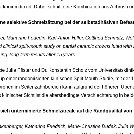
irkoniumdioxid. Dabei schnitt eine Kombination aus Airbrush u
hne selektive Schmelzätzung bei der selbstadhäsiven Befe
ster, Marianne Federlin, Karl-Anton Hiller, Gottfried Schmalz, W
linical split-mouth study on partial ceramic crowns luted with 
ng: long-term results after 15 years.
te Julia Pfister und Dr. Konstantin Scholz vom Universitätskl
up einer randomisierten klinischen Split-Mouth-Studie, mit der
kronen im Seitenzahnbereich kann aufgrund der höheren Überl
 klinischer Sicht ist die altersbedingte Verschlechterung in be
 sich unterminierte Schmelzareale auf die Randqualität von
kenberger, Katharina Friedrich, Marie-Christine Dudek, Julia Wi