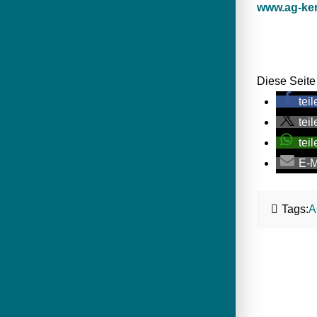
www.ag-ke
Diese Seite 
teil
teil
teil
E-M
Tags:
A