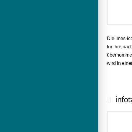
Die imes-ic
für ihre nä
übernommen.
wird in ein
info