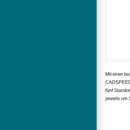
Mit einer 
CADSPEED, w
fünf Stando
jeweils um 