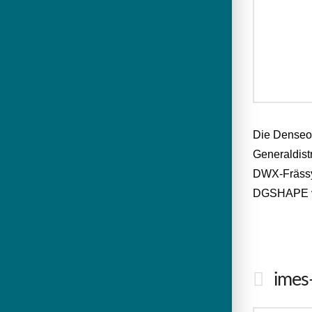
Die Denseo 
Generaldis
DWX-Frässys
DGSHAPE ver
imes-