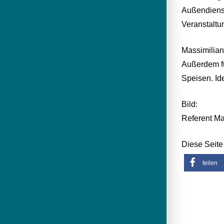
Außendienst
Veranstaltu
Massimilian
Außerdem fu
Speisen. Id
Bild:
Referent M
Diese Seite 
teilen