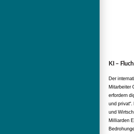
KI – Fluc
Der interna
Mitarbeiter
erfordern d
und privat“.
und Wirtsch
Milliarden 
Bedrohunge