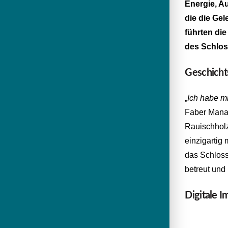
Energie, A
die die Ge
führten di
des Schlos
Geschicht
„
Ich habe m
Faber Manag
Rauischholz
einzigartig
das Schloss
betreut und 
Digitale I