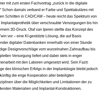
er mit zum ersten Fachvortrag „zurück in die digitale
.“ Schon damals verband er Farbe und Spektakuläres mit
ten Schritten in CAD/CAM – heute reicht das Spektrum von
r Implantatprothetik über verschraubte Versorgungen bis hin
rnem 3D-Druck. Olaf van Iperen stellte das Konzept des
win vor – eine KI-gestützte Lösung, die auf Basis
nder digitaler Datenbanken innerhalb von einer Stunde
ndige Designvorschläge vom wurzelnahen Zahnaufbau bis
letten Versorgung liefert und dabei stets in enger
narbeit mit den Laboren umgesetzt wird. Sein Fazit:
e des klinischen Erfolgs in der Implantologie bleibt jedoch
ünftig die enge Kooperation aller beteiligten
ziplinen über die Möglichkeiten und Limitationen der zu
enden Materialien und Implantat-Konstruktionen.