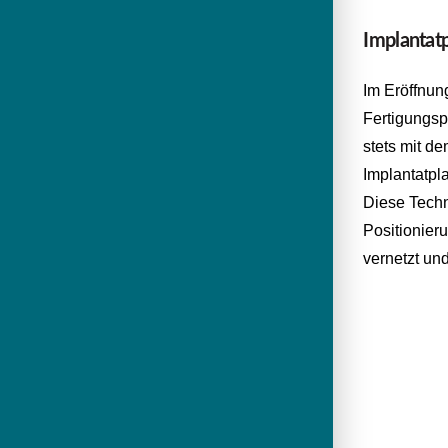
Implantatp
Im Eröffnun
Fertigungsp
stets mit d
Implantatpl
Diese Techn
Positionier
vernetzt und