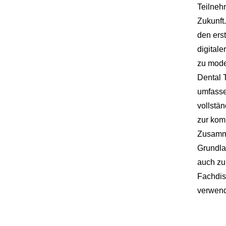
Teilnehm
Zukunft
den ers
digitale
zu mode
Dental T
umfasse
vollstä
zur komp
Zusamme
Grundlag
auch zuk
Fachdis
verwend