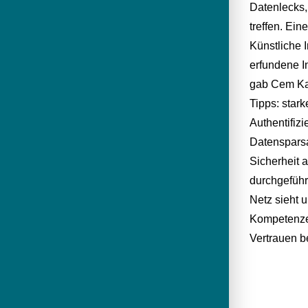
Datenlecks
treffen. Ein
Künstliche 
erfundene In
gab Cem Ka
Tipps: star
Authentifiz
Datensparsa
Sicherheit a
durchgeführ
Netz sieht u
Kompetenzen
Vertrauen 