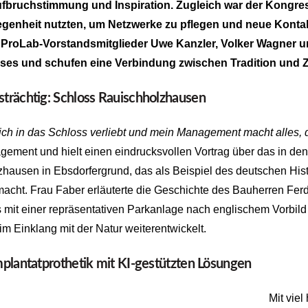
ufbruchstimmung und Inspiration. Zugleich war der Kongres
legenheit nutzten, um Netzwerke zu pflegen und neue Konta
e ProLab-Vorstandsmitglieder Uwe Kanzler, Volker Wagner 
ses und schufen eine Verbindung zwischen Tradition und Z
strächtig: Schloss Rauischholzhausen
ich in das Schloss verliebt und mein Management macht alles, d
ement und hielt einen eindrucksvollen Vortrag über das in de
hausen in Ebsdorfergrund, das als Beispiel des deutschen Histo
 macht. Frau Faber erläuterte die Geschichte des Bauherren Fe
 mit einer repräsentativen Parkanlage nach englischem Vorb
im Einklang mit der Natur weiterentwickelt.
mplantatprothetik mit KI-gestützten Lösungen
Mit vie