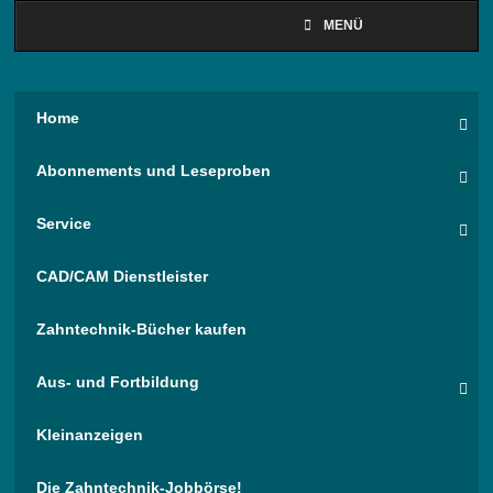
MENÜ
Home
Abonnements und Leseproben
Service
CAD/CAM Dienstleister
Zahntechnik-Bücher kaufen
Aus- und Fortbildung
Kleinanzeigen
Die Zahntechnik-Jobbörse!