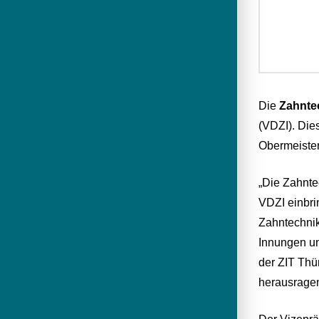
Die
Zahnte
(VDZI). Die
Obermeister
„Die Zahnte
VDZI einbri
Zahntechnik
Innungen un
der ZIT Thü
herausrage