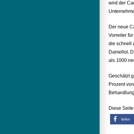
wird der Ca
Unternehmen
Der neue Ca
Vorreiter f
die schnell
Daniellot. 
als 1000 ne
Geschätzt g
Prozent von
Behandlunge
Diese Seite 
teilen