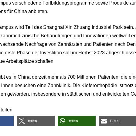
mpus verschiedene Fortbildungsprogramme sowie Produkte aus 
s für China anbieten.
mpus wird Teil des Shanghai Xin Zhuang Industrial Park sein. 
ür zahnmedizinische Behandlungen und Innovationen weltweit ent
 wachsende Nachfrage von Zahnärzten und Patienten nach Dent
Die erste Phase der Investition soll im Herbst 2023 abgeschloss
ue Arbeitsplätze schaffen
ibt es in China derzeit mehr als 700 Millionen Patienten, die ei
 ihnen besuchen eine Zahnklinik. Die Kieferorthopädie ist trotz
n geworden, insbesondere in städtischen und entwickelten Ge
teilen
teilen
teilen
E-Mail