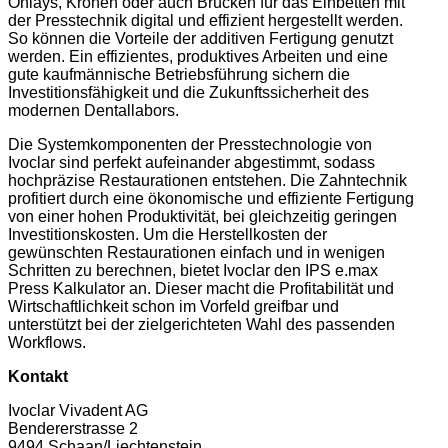
Onlays, Kronen oder auch Brücken für das Einbetten mit
der Presstechnik digital und effizient hergestellt werden.
So können die Vorteile der additiven Fertigung genutzt
werden. Ein effizientes, produktives Arbeiten und eine
gute kaufmännische Betriebsführung sichern die
Investitionsfähigkeit und die Zukunftssicherheit des
modernen Dentallabors.
Die Systemkomponenten der Presstechnologie von
Ivoclar sind perfekt aufeinander abgestimmt, sodass
hochpräzise Restaurationen entstehen. Die Zahntechnik
profitiert durch eine ökonomische und effiziente Fertigung
von einer hohen Produktivität, bei gleichzeitig geringen
Investitionskosten. Um die Herstellkosten der
gewünschten Restaurationen einfach und in wenigen
Schritten zu berechnen, bietet Ivoclar den IPS e.max
Press Kalkulator an. Dieser macht die Profitabilität und
Wirtschaftlichkeit schon im Vorfeld greifbar und
unterstützt bei der zielgerichteten Wahl des passenden
Workflows.
Kontakt
Ivoclar Vivadent AG
Bendererstrasse 2
9494 Schaan/Liechtenstein