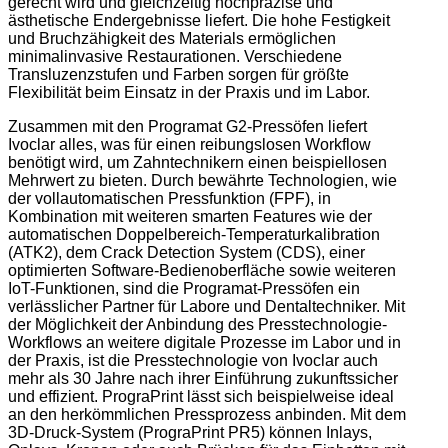
gerecht wird und gleichzeitig hochpräzise und
ästhetische Endergebnisse liefert. Die hohe Festigkeit
und Bruchzähigkeit des Materials ermöglichen
minimalinvasive Restaurationen. Verschiedene
Transluzenzstufen und Farben sorgen für größte
Flexibilität beim Einsatz in der Praxis und im Labor.
Zusammen mit den Programat G2-Pressöfen liefert
Ivoclar alles, was für einen reibungslosen Workflow
benötigt wird, um Zahntechnikern einen beispiellosen
Mehrwert zu bieten. Durch bewährte Technologien, wie
der vollautomatischen Pressfunktion (FPF), in
Kombination mit weiteren smarten Features wie der
automatischen Doppelbereich-Temperaturkalibration
(ATK2), dem Crack Detection System (CDS), einer
optimierten Software-Bedienoberfläche sowie weiteren
IoT-Funktionen, sind die Programat-Pressöfen ein
verlässlicher Partner für Labore und Dentaltechniker. Mit
der Möglichkeit der Anbindung des Presstechnologie-
Workflows an weitere digitale Prozesse im Labor und in
der Praxis, ist die Presstechnologie von Ivoclar auch
mehr als 30 Jahre nach ihrer Einführung zukunftssicher
und effizient. PrograPrint lässt sich beispielweise ideal
an den herkömmlichen Pressprozess anbinden. Mit dem
3D-Druck-System (PrograPrint PR5) können Inlays,