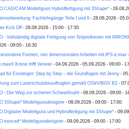
 CAD/CAM Modellguss Hybridfertigung mit 3Shape*
- 26.08.2
ervorbereitung: Fachlehrgänge Teile I und II
- 28.08.2026 - 05.0
er Kick Off
- 28.08.2026 - 15:00 - 17:30
 - Vollständig digitale Fertigung von Teilprothesen mit WIR
26 - 09:00 - 16:30
 besondere Formen, vier dimensionales Arbeiten mit IPS e.max
-
.max® Krone trifft Veneer
- 04.09.2026 - 05.09.2026 - 09:00 - 1
ad für Einsteiger: Step by Step – die Grundlagen mit Jenny
- 05
lung zum Laserschutzbeauftragten gemäß OStrV/BGV B2
- 07.
 - Der Weg zur sicheren Schweißnaht
- 08.09.2026 - 09:00 - 1
 3Shape* Modellgussdesigner
- 08.09.2026 - 09:00 - 17:00
 Digitaler Modellguss und Hybridfertigung mit 3Shape*
- 09.09
 exocad* Modellgussdesigner
- 09.09.2026 - 09:00 - 17:00