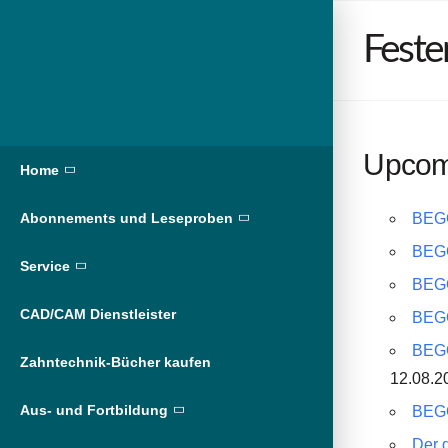
Feste
Upcom
Home
BEGO
Abonnements und Leseproben
BEGO
Service
BEGO
CAD/CAM Dienstleister
BEGO
BEGO
Zahntechnik-Bücher kaufen
12.08.20
Aus- und Fortbildung
BEGO
Der 