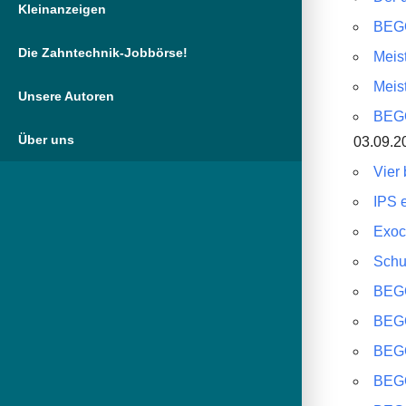
Kleinanzeigen
BEGO
Die Zahntechnik-Jobbörse!
Meist
Meist
Unsere Autoren
BEGO
Über uns
03.09.20
Vier
IPS e
Exoc
Schu
BEGO
BEGO
BEGO
BEGO