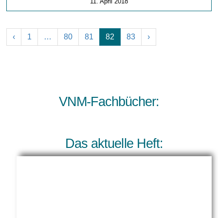
11. April 2018
‹
1
…
80
81
82
83
›
VNM-Fachbücher:
Das aktuelle Heft: